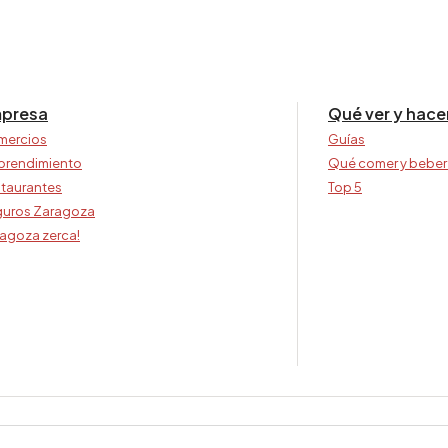
presa
Qué ver y hace
mercios
Guías
prendimiento
Qué comer y beber
taurantes
Top 5
uros Zaragoza
agoza zerca!