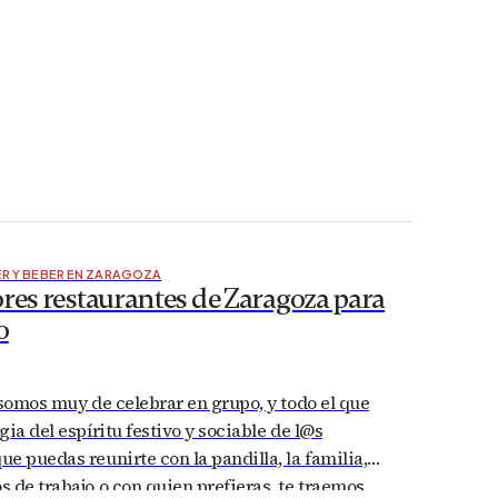
R Y BEBER EN ZARAGOZA
res restaurantes de Zaragoza para
o
 somos muy de celebrar en grupo, y todo el que
gia del espíritu festivo y sociable de l@s
e puedas reunirte con la pandilla, la familia,
 de trabajo o con quien prefieras, te traemos