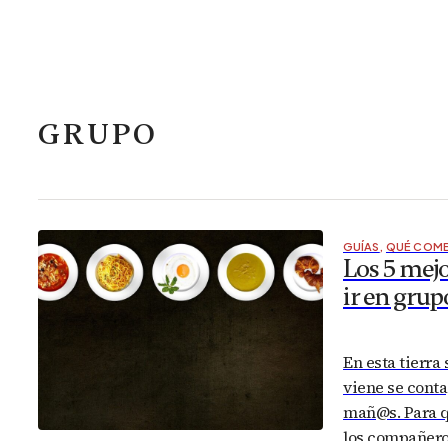
GRUPO
GUÍAS
,
QUÉ COME
Los 5 mejo
ir en grup
En esta tierra
viene se conta
mañ@s. Para qu
los compañeros