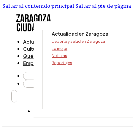
Saltar al contenido principal
Saltar al pie de página
Actualidad en Zaragoza
Actualidad
Deporte y salud en Zaragoza
Cultura y ocio
Lo mejor
Qué ver y hacer
Noticias
Empresa
Reportajes