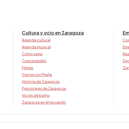
Cultura y ocio en Zaragoza
Em
Agenda cultural
Co
Agenda musical
Em
Cómo sería
Res
Curiosidades
Seg
Firmas
Zar
Gente con Maña
Historia de Zaragoza
Personajes de Zaragoza
Voces de barrio
Zaragoza en el recuerdo