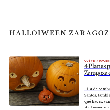
HALLOIWEEN ZARAGOZ
QUÉ VER Y HACER
4 Planes 
Zaragoza 
El 31 de octub
Santos, tambié
qué hacer, vam
Halloween en Z