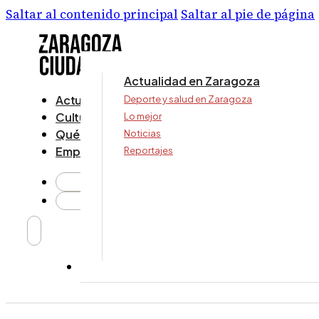
Saltar al contenido principal
Saltar al pie de página
Actualidad en Zaragoza
Actualidad
Deporte y salud en Zaragoza
Cultura y ocio
Lo mejor
Qué ver y hacer
Noticias
Empresa
Reportajes