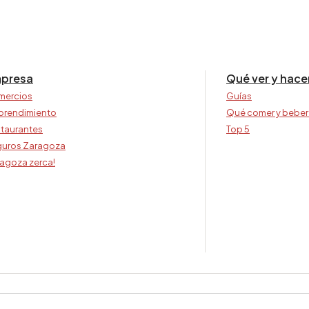
presa
Qué ver y hace
mercios
Guías
prendimiento
Qué comer y beber
taurantes
Top 5
uros Zaragoza
agoza zerca!