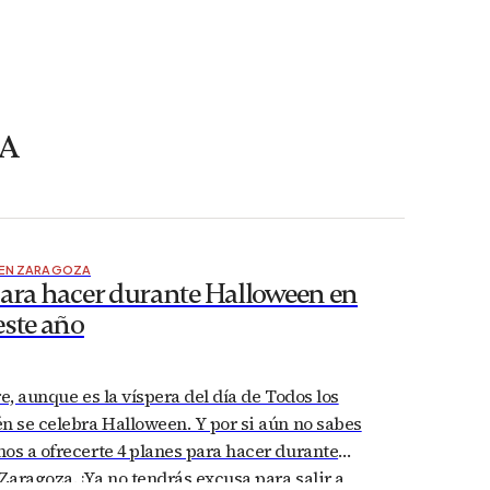
A
 EN ZARAGOZA
para hacer durante Halloween en
este año
re, aunque es la víspera del día de Todos los
n se celebra Halloween. Y por si aún no sabes
os a ofrecerte 4 planes para hacer durante
aragoza. ¡Ya no tendrás excusa para salir a