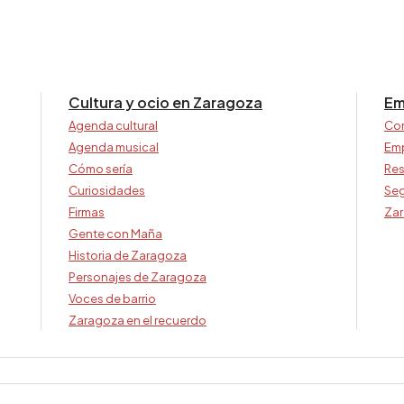
Cultura y ocio en Zaragoza
Em
Agenda cultural
Co
Agenda musical
Em
Cómo sería
Res
Curiosidades
Seg
Firmas
Zar
Gente con Maña
Historia de Zaragoza
Personajes de Zaragoza
Voces de barrio
Zaragoza en el recuerdo