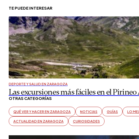
TE PUEDE INTERESAR
DEPORTE Y SALUD EN ZARAGOZA
Las excursiones más fáciles en el Pirineo
OTRAS CATEGORÍAS
QUÉ VER Y HACER EN ZARAGOZA
NOTICIAS
GUÍAS
LO ME
ACTUALIDAD EN ZARAGOZA
CURIOSIDADES