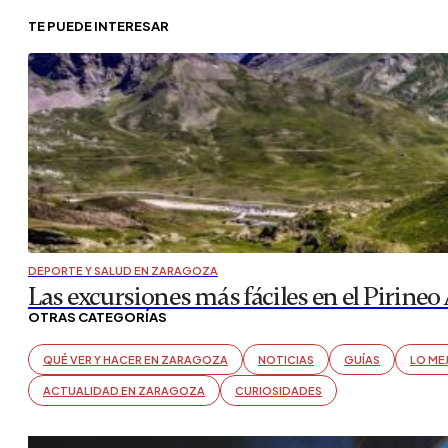
TE PUEDE INTERESAR
DEPORTE Y SALUD EN ZARAGOZA
Las excursiones más fáciles en el Pirineo
OTRAS CATEGORÍAS
QUÉ VER Y HACER EN ZARAGOZA
NOTICIAS
GUÍAS
LO ME
ACTUALIDAD EN ZARAGOZA
CURIOSIDADES