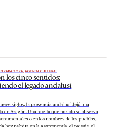
 EN ZARAGOZA
,
AGENDA CULTURAL
 los cinco sentidos:
iendo el legado andalusí
ueve siglos, la presencia andalusí dejó una
a en Aragón. Una huella que no solo se observa
monumentales o en los nombres de los pueblos,
a hoy palpita en la gastronomía, el paisaje, el