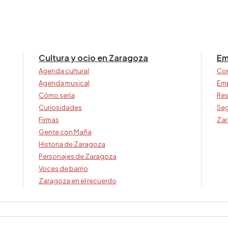
Cultura y ocio en Zaragoza
Em
Agenda cultural
Co
Agenda musical
Em
Cómo sería
Res
Curiosidades
Seg
Firmas
Zar
Gente con Maña
Historia de Zaragoza
Personajes de Zaragoza
Voces de barrio
Zaragoza en el recuerdo