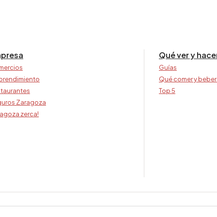
presa
Qué ver y hace
mercios
Guías
prendimiento
Qué comer y beber
taurantes
Top 5
uros Zaragoza
agoza zerca!