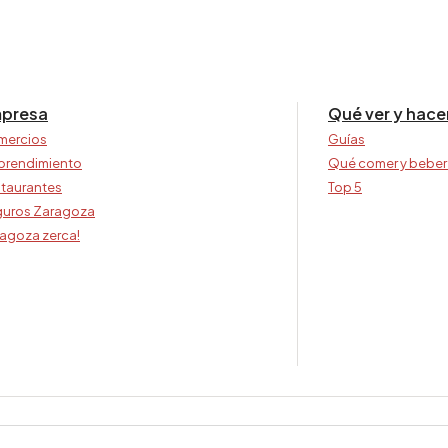
presa
Qué ver y hace
mercios
Guías
prendimiento
Qué comer y beber
taurantes
Top 5
uros Zaragoza
agoza zerca!