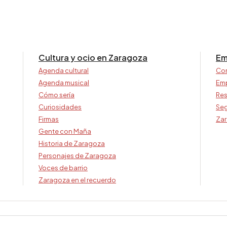
Cultura y ocio en Zaragoza
Em
Agenda cultural
Co
Agenda musical
Em
Cómo sería
Res
Curiosidades
Seg
Firmas
Zar
Gente con Maña
Historia de Zaragoza
Personajes de Zaragoza
Voces de barrio
Zaragoza en el recuerdo