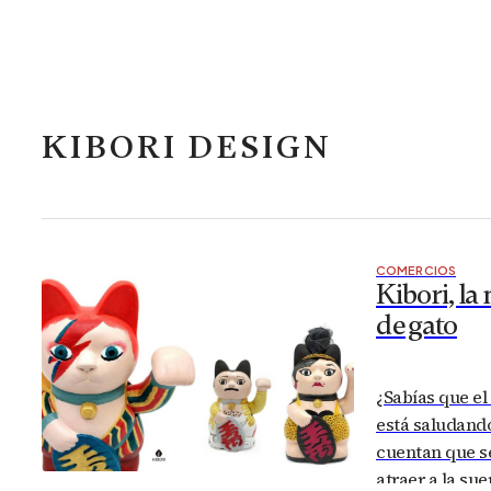
KIBORI DESIGN
COMERCIOS
Kibori, la
de gato
¿Sabías que el
está saludando
cuentan que se
atraer a la sue