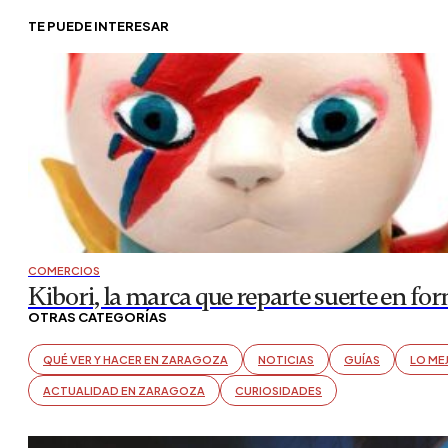
TE PUEDE INTERESAR
COMERCIOS
Kibori, la marca que reparte suerte en fo
OTRAS CATEGORÍAS
QUÉ VER Y HACER EN ZARAGOZA
NOTICIAS
GUÍAS
LO ME
ACTUALIDAD EN ZARAGOZA
CURIOSIDADES