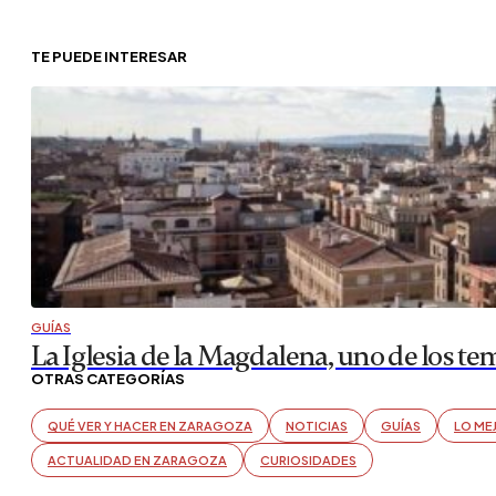
TE PUEDE INTERESAR
GUÍAS
La Iglesia de la Magdalena, uno de los t
OTRAS CATEGORÍAS
QUÉ VER Y HACER EN ZARAGOZA
NOTICIAS
GUÍAS
LO ME
ACTUALIDAD EN ZARAGOZA
CURIOSIDADES