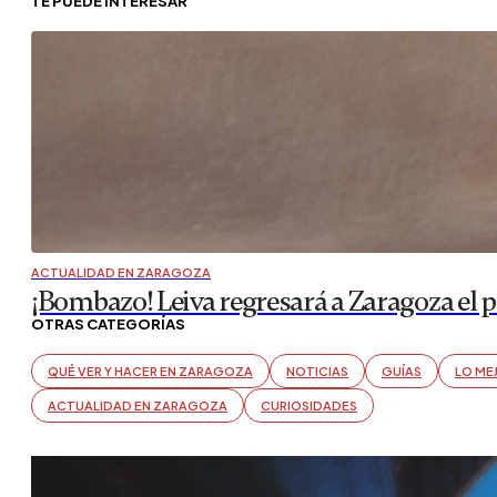
TE PUEDE INTERESAR
ACTUALIDAD EN ZARAGOZA
¡Bombazo! Leiva regresará a Zaragoza el 
OTRAS CATEGORÍAS
QUÉ VER Y HACER EN ZARAGOZA
NOTICIAS
GUÍAS
LO ME
ACTUALIDAD EN ZARAGOZA
CURIOSIDADES