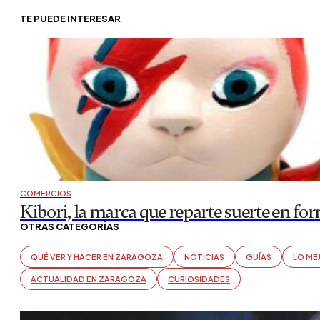
TE PUEDE INTERESAR
COMERCIOS
Kibori, la marca que reparte suerte en fo
OTRAS CATEGORÍAS
QUÉ VER Y HACER EN ZARAGOZA
NOTICIAS
GUÍAS
LO ME
ACTUALIDAD EN ZARAGOZA
CURIOSIDADES