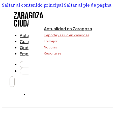
Saltar al contenido principal
Saltar al pie de página
Actualidad en Zaragoza
Actualidad
Deporte y salud en Zaragoza
Cultura y ocio
Lo mejor
Qué ver y hacer
Noticias
Empresa
Reportajes