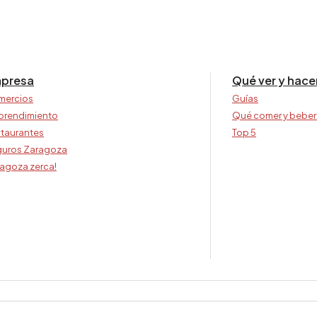
presa
Qué ver y hace
mercios
Guías
prendimiento
Qué comer y beber
taurantes
Top 5
uros Zaragoza
agoza zerca!