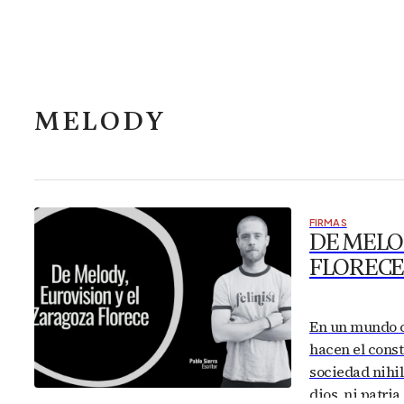
MELODY
FIRMAS
DE MELOD
FLOREC
En un mundo c
hacen el const
sociedad nihil
dios, ni patria