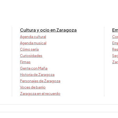
Cultura y ocio en Zaragoza
Em
Agenda cultural
Co
Agenda musical
Em
Cómo sería
Res
Curiosidades
Seg
Firmas
Zar
Gente con Maña
Historia de Zaragoza
Personajes de Zaragoza
Voces de barrio
Zaragoza en el recuerdo