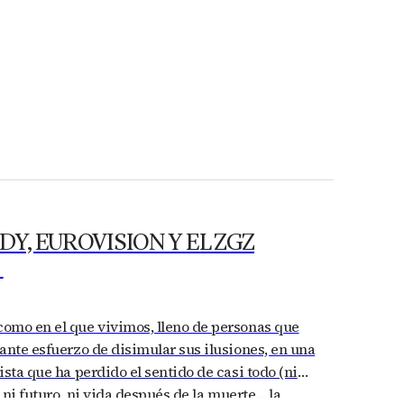
Y, EUROVISION Y EL ZGZ
E
omo en el que vivimos, lleno de personas que
ante esfuerzo de disimular sus ilusiones, en una
ista que ha perdido el sentido de casi todo (ni
, ni futuro, ni vida después de la muerte… la