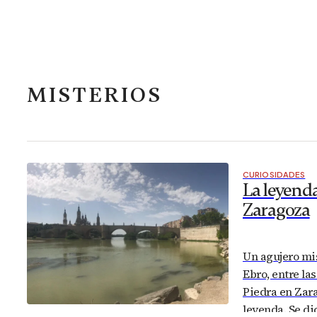
MISTERIOS
CURIOSIDADES
La leyenda
Zaragoza
Un agujero mis
Ebro, entre la
Piedra en Zara
leyenda. Se di