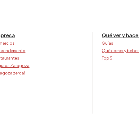
presa
Qué ver y hace
mercios
Guías
prendimiento
Qué comer y beber
taurantes
Top 5
uros Zaragoza
agoza zerca!