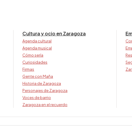
Cultura y ocio en Zaragoza
Em
Agenda cultural
Co
Agenda musical
Em
Cómo sería
Res
Curiosidades
Seg
Firmas
Zar
Gente con Maña
Historia de Zaragoza
Personajes de Zaragoza
Voces de barrio
Zaragoza en el recuerdo