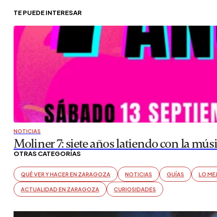
TE PUEDE INTERESAR
NOTICIAS
Moliner 7: siete años latiendo con la mús
OTRAS CATEGORÍAS
QUÉ VER Y HACER EN ZARAGOZA
NOTICIAS
GUÍAS
LO ME
ACTUALIDAD EN ZARAGOZA
CURIOSIDADES