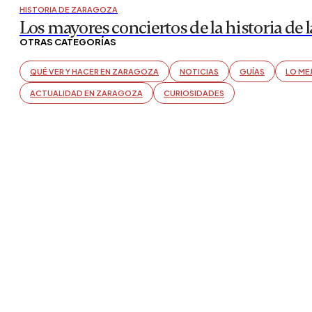
HISTORIA DE ZARAGOZA
Los mayores conciertos de la historia de la
OTRAS CATEGORÍAS
QUÉ VER Y HACER EN ZARAGOZA
NOTICIAS
GUÍAS
LO ME
ACTUALIDAD EN ZARAGOZA
CURIOSIDADES