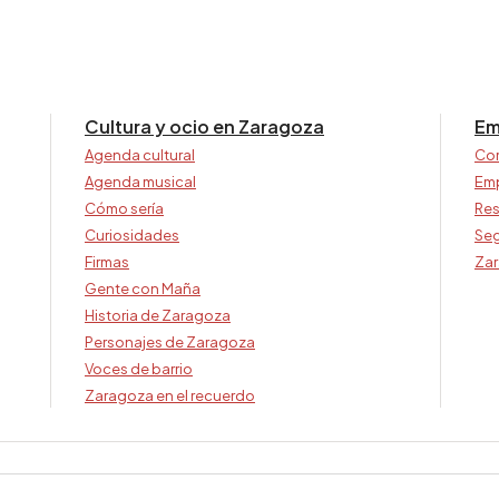
Cultura y ocio en Zaragoza
Em
Agenda cultural
Co
Agenda musical
Em
Cómo sería
Res
Curiosidades
Seg
Firmas
Zar
Gente con Maña
Historia de Zaragoza
Personajes de Zaragoza
Voces de barrio
Zaragoza en el recuerdo