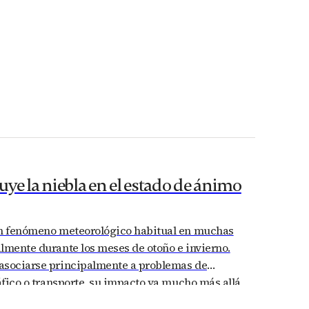
ye la niebla en el estado de ánimo
un fenómeno meteorológico habitual en muchas
lmente durante los meses de otoño e invierno.
asociarse principalmente a problemas de
ráfico o transporte, su impacto va mucho más allá
 Numerosos estudios divulgados por organismos