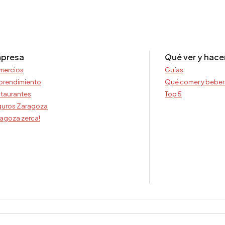
presa
Qué ver y hace
mercios
Guías
prendimiento
Qué comer y beber
taurantes
Top 5
uros Zaragoza
agoza zerca!