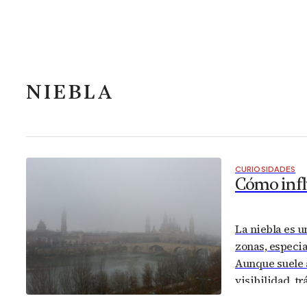
NIEBLA
CURIOSIDADES
Cómo influ
La niebla es 
zonas, especia
Aunque suele 
visibilidad, t
de lo físico.