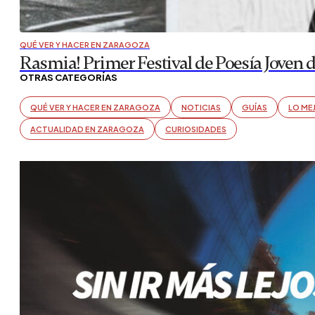
QUÉ VER Y HACER EN ZARAGOZA
Rasmia! Primer Festival de Poesía Joven 
OTRAS CATEGORÍAS
QUÉ VER Y HACER EN ZARAGOZA
NOTICIAS
GUÍAS
LO ME
ACTUALIDAD EN ZARAGOZA
CURIOSIDADES