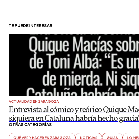
TE PUEDE INTERESAR
ACTUALIDAD EN ZARAGOZA
Entrevista al cómico y teórico Quique Mac
siquiera en Cataluña habría hecho gracia
OTRAS CATEGORÍAS
QUÉ VER Y HACER EN ZARAGOZA
NOTICIAS
GUÍAS
LO ME