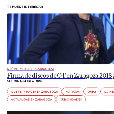
TE PUEDE INTERESAR
QUÉ VER Y HACER EN ZARAGOZA
Firma de discos de OT en Zaragoza 2018 ¡N
OTRAS CATEGORÍAS
QUÉ VER Y HACER EN ZARAGOZA
NOTICIAS
GUÍAS
LO ME
ACTUALIDAD EN ZARAGOZA
CURIOSIDADES