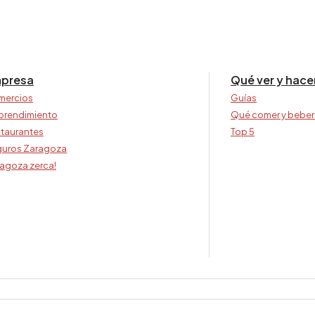
presa
Qué ver y hace
mercios
Guías
prendimiento
Qué comer y beber
taurantes
Top 5
uros Zaragoza
agoza zerca!