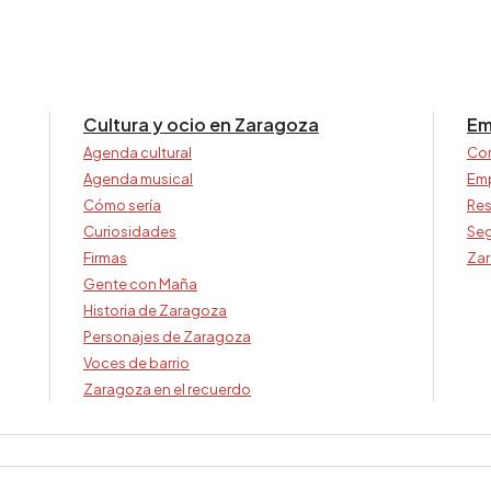
Cultura y ocio en Zaragoza
Em
Agenda cultural
Co
Agenda musical
Em
Cómo sería
Res
Curiosidades
Seg
Firmas
Zar
Gente con Maña
Historia de Zaragoza
Personajes de Zaragoza
Voces de barrio
Zaragoza en el recuerdo