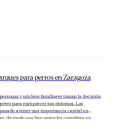
arques para perros en Zaragoza
personas y núcleos familiares toman la decisión
perro para enriquecer sus entornos. Las
pasado a tener una importancia capital en
s, de modo que hay quien los considera un
 la familia. Por lo tanto, su bienestar es un