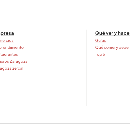
presa
Qué ver y hace
mercios
Guías
prendimiento
Qué comer y beber
taurantes
Top 5
uros Zaragoza
agoza zerca!