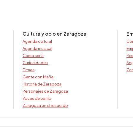
Cultura y ocio en Zaragoza
Em
Agenda cultural
Co
Agenda musical
Em
Cómo sería
Res
Curiosidades
Seg
Firmas
Zar
Gente con Maña
Historia de Zaragoza
Personajes de Zaragoza
Voces de barrio
Zaragoza en el recuerdo