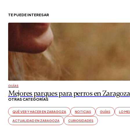
TE PUEDE INTERESAR
GUÍAS
Mejores parques para perros en Zaragoza
OTRAS CATEGORÍAS
QUÉ VER Y HACER EN ZARAGOZA
NOTICIAS
GUÍAS
LO ME
ACTUALIDAD EN ZARAGOZA
CURIOSIDADES