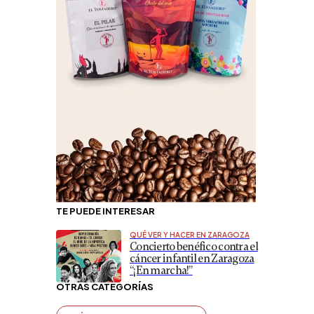
TE PUEDE INTERESAR
QUÉ VER Y HACER EN ZARAGOZA
Concierto benéfico contra el
cáncer infantil en Zaragoza
“¡En marcha!”
OTRAS CATEGORÍAS