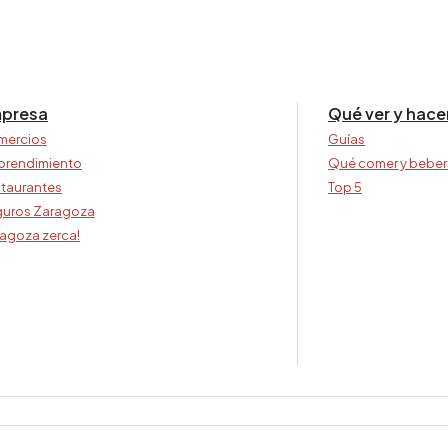
presa
Qué ver y hace
mercios
Guías
prendimiento
Qué comer y beber
taurantes
Top 5
uros Zaragoza
agoza zerca!