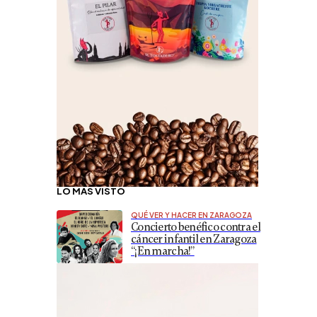
LO MÁS VISTO
QUÉ VER Y HACER EN ZARAGOZA
Concierto benéfico contra el
cáncer infantil en Zaragoza
“¡En marcha!”