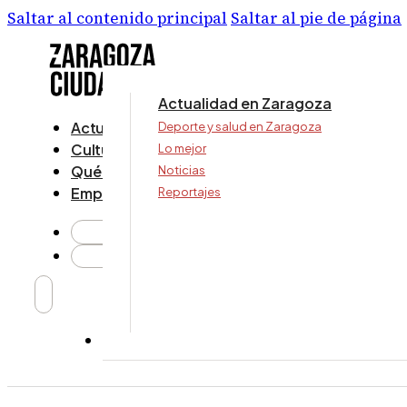
Saltar al contenido principal
Saltar al pie de página
Actualidad en Zaragoza
Actualidad
Deporte y salud en Zaragoza
Cultura y ocio
Lo mejor
Qué ver y hacer
Noticias
Empresa
Reportajes