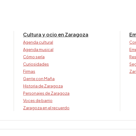
Cultura y ocio en Zaragoza
Em
Agenda cultural
Co
Agenda musical
Em
Cómo sería
Res
Curiosidades
Seg
Firmas
Zar
Gente con Maña
Historia de Zaragoza
Personajes de Zaragoza
Voces de barrio
Zaragoza en el recuerdo