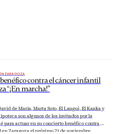
 EN ZARAGOZA
benéfico contra el cáncer infantil
za “¡En marcha!”
David de María, Marta Soto, El Langui, El Kanka y
Hipoteca son algunos de los invitados por la
 para actuar en su concierto benéfico contra el
l en Zaragoza el próximo 21 de noviembre.