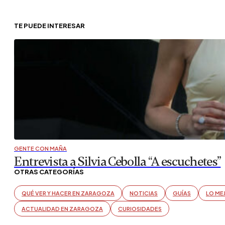
TE PUEDE INTERESAR
GENTE CON MAÑA
Entrevista a Silvia Cebolla “A escuchetes”
OTRAS CATEGORÍAS
QUÉ VER Y HACER EN ZARAGOZA
NOTICIAS
GUÍAS
LO ME
ACTUALIDAD EN ZARAGOZA
CURIOSIDADES