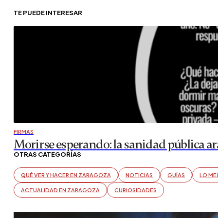
TE PUEDE INTERESAR
FIRMAS
Morirse esperando: la sanidad pública a
OTRAS CATEGORÍAS
QUÉ VER Y HACER EN ZARAGOZA
NOTICIAS
GUÍAS
LO ME
ACTUALIDAD EN ZARAGOZA
CURIOSIDADES