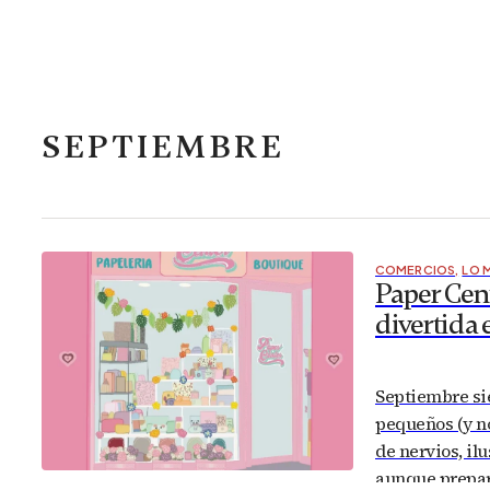
SEPTIEMBRE
COMERCIOS
,
LO 
Paper Cent
divertida
Septiembre si
pequeños (y no
de nervios, il
aunque prepar