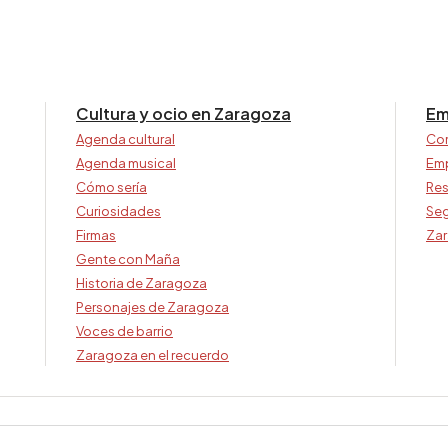
Cultura y ocio en Zaragoza
Em
Agenda cultural
Co
Agenda musical
Em
Cómo sería
Res
Curiosidades
Seg
Firmas
Zar
Gente con Maña
Historia de Zaragoza
Personajes de Zaragoza
Voces de barrio
Zaragoza en el recuerdo