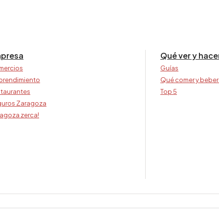
presa
Qué ver y hace
mercios
Guías
prendimiento
Qué comer y beber
taurantes
Top 5
uros Zaragoza
agoza zerca!