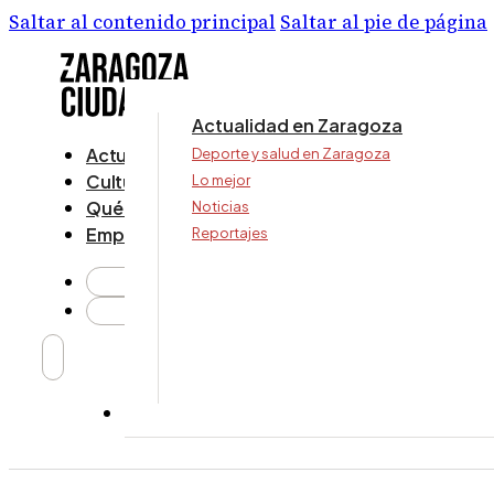
Saltar al contenido principal
Saltar al pie de página
Actualidad en Zaragoza
Actualidad
Deporte y salud en Zaragoza
Cultura y ocio
Lo mejor
Qué ver y hacer
Noticias
Empresa
Reportajes