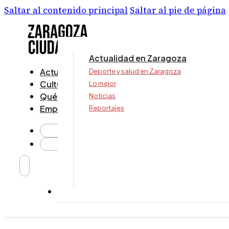
Saltar al contenido principal
Saltar al pie de página
Actualidad en Zaragoza
Actualidad
Deporte y salud en Zaragoza
Cultura y ocio
Lo mejor
Qué ver y hacer
Noticias
Empresa
Reportajes