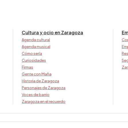
Cultura y ocio en Zaragoza
Em
Agenda cultural
Co
Agenda musical
Em
Cómo sería
Res
Curiosidades
Seg
Firmas
Zar
Gente con Maña
Historia de Zaragoza
Personajes de Zaragoza
Voces de barrio
Zaragoza en el recuerdo