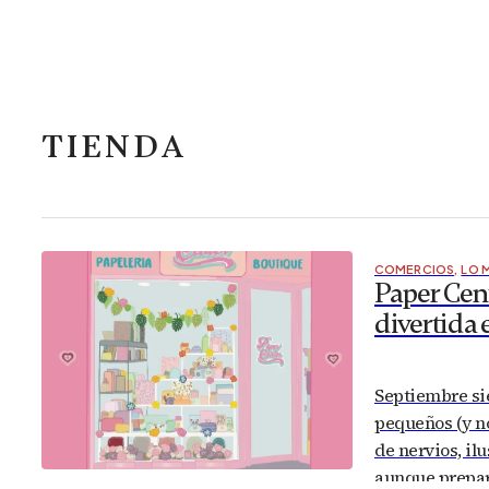
TIENDA
COMERCIOS
,
LO 
Paper Cent
divertida
Septiembre si
pequeños (y no
de nervios, il
aunque prepar