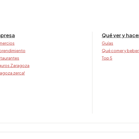
presa
Qué ver y hace
mercios
Guías
prendimiento
Qué comer y beber
taurantes
Top 5
uros Zaragoza
agoza zerca!