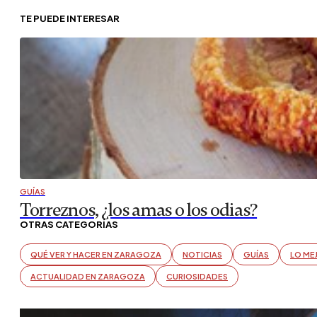
TE PUEDE INTERESAR
GUÍAS
Torreznos, ¿los amas o los odias?
OTRAS CATEGORÍAS
QUÉ VER Y HACER EN ZARAGOZA
NOTICIAS
GUÍAS
LO ME
ACTUALIDAD EN ZARAGOZA
CURIOSIDADES