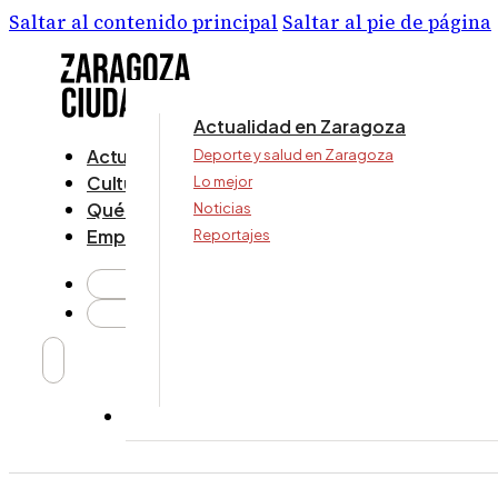
Saltar al contenido principal
Saltar al pie de página
Actualidad en Zaragoza
Actualidad
Deporte y salud en Zaragoza
Cultura y ocio
Lo mejor
Qué ver y hacer
Noticias
Empresa
Reportajes