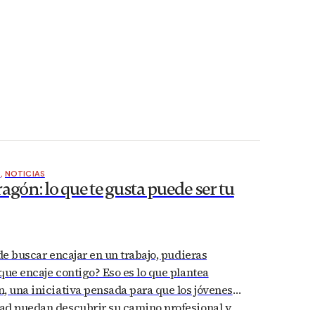
O
,
NOTICIAS
agón: lo que te gusta puede ser tu
 de buscar encajar en un trabajo, pudieras
que encaje contigo? Eso es lo que plantea
, una iniciativa pensada para que los jóvenes
ad puedan descubrir su camino profesional y,