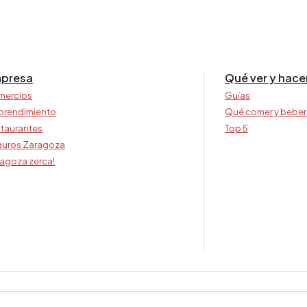
presa
Qué ver y hace
mercios
Guías
prendimiento
Qué comer y beber
taurantes
Top 5
uros Zaragoza
agoza zerca!