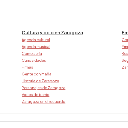
Cultura y ocio en Zaragoza
Em
Agenda cultural
Co
Agenda musical
Em
Cómo sería
Res
Curiosidades
Seg
Firmas
Zar
Gente con Maña
Historia de Zaragoza
Personajes de Zaragoza
Voces de barrio
Zaragoza en el recuerdo