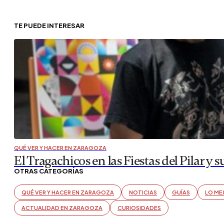
TE PUEDE INTERESAR
QUÉ VER Y HACER EN ZARAGOZA
El Tragachicos en las Fiestas del Pilar y
OTRAS CATEGORÍAS
QUÉ VER Y HACER EN ZARAGOZA
NOTICIAS
GUÍAS
LO ME
ACTUALIDAD EN ZARAGOZA
CURIOSIDADES