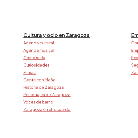
Cultura y ocio en Zaragoza
Em
Agenda cultural
Co
Agenda musical
Em
Cómo sería
Res
Curiosidades
Seg
Firmas
Zar
Gente con Maña
Historia de Zaragoza
Personajes de Zaragoza
Voces de barrio
Zaragoza en el recuerdo