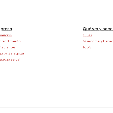
presa
Qué ver y hace
mercios
Guías
prendimiento
Qué comer y beber
taurantes
Top 5
uros Zaragoza
agoza zerca!