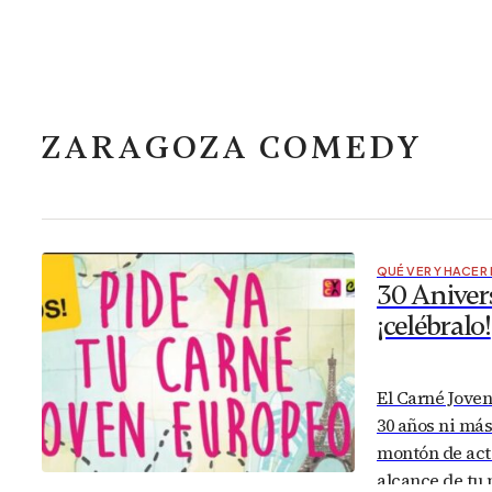
ZARAGOZA COMEDY
QUÉ VER Y HACER
30 Anivers
¡celébralo!
El Carné Jove
30 años ni más
montón de acti
alcance de tu 