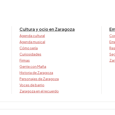
Cultura y ocio en Zaragoza
Em
Agenda cultural
Co
Agenda musical
Em
Cómo sería
Res
Curiosidades
Seg
Firmas
Zar
Gente con Maña
Historia de Zaragoza
Personajes de Zaragoza
Voces de barrio
Zaragoza en el recuerdo