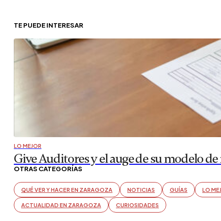
TE PUEDE INTERESAR
LO MEJOR
Give Auditores y el auge de su modelo d
OTRAS CATEGORÍAS
QUÉ VER Y HACER EN ZARAGOZA
NOTICIAS
GUÍAS
LO ME
ACTUALIDAD EN ZARAGOZA
CURIOSIDADES