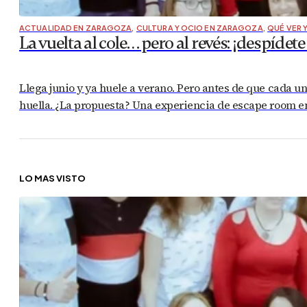
ACTUALIDAD EN ZARAGOZA
,
CULTURA Y OCIO EN ZARAGOZA
,
QUÉ VER 
La vuelta al cole… pero al revés: ¡despí
Llega junio y ya huele a verano. Pero antes de que cada un
huella. ¿La propuesta? Una experiencia de escape room e
LO MÁS VISTO