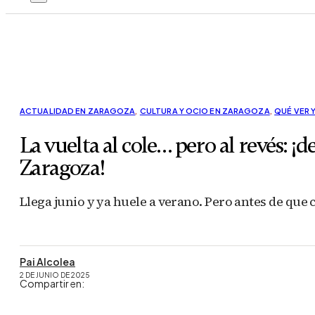
ACTUALIDAD EN ZARAGOZA
,
CULTURA Y OCIO EN ZARAGOZA
,
QUÉ VER 
La vuelta al cole… pero al revés:
Zaragoza!
Llega junio y ya huele a verano. Pero antes de que 
Pai Alcolea
2 DE JUNIO DE 2025
Compartir en: