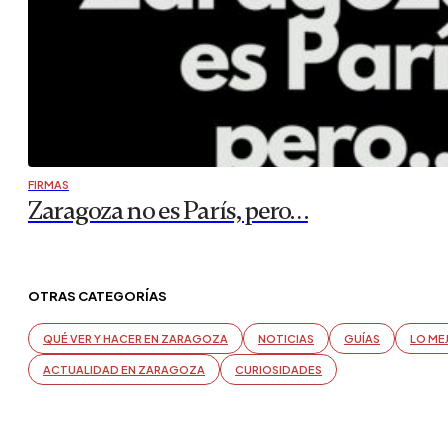
FIRMAS
Zaragoza no es París, pero…
OTRAS CATEGORÍAS
QUÉ VER Y HACER EN ZARAGOZA
NOTICIAS
GUÍAS
LO ME
ACTUALIDAD EN ZARAGOZA
CURIOSIDADES