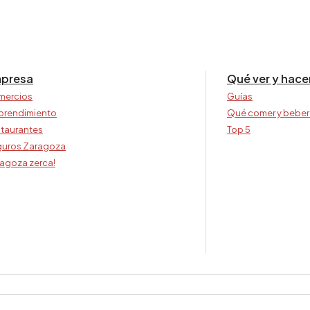
presa
Qué ver y hace
mercios
Guías
prendimiento
Qué comer y beber
taurantes
Top 5
uros Zaragoza
agoza zerca!