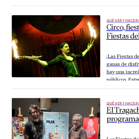
que funcionará
contar todo l
QUÉ VER Y HACER
Circo, fies
Fiestas de
¡Las Fiestas d
ganas de disf
hay una increí
públicos. Entr
circo, fiesta d
interesa?…
QUÉ VER Y HACER
El Tragach
programa
Las Fiestas de