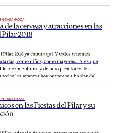
 a toda máquina durante las fiestas, os vamos a
o que sabemos…
 EN ZARAGOZA
ta de la cerveza y atracciones en las
l Pilar 2018
el Pilar 2018 ya están aquí! Y todos tenemos
rutarlas, como niños, como mayores… Y es que
ble oferta cultural y de ocio para todos los
e todos los eventos hoy os vamos a hablar del
e la cerveza y atracciones para estos pilares. ¿Te
 EN ZARAGOZA
icos en las Fiestas del Pilar y su
ción
l Pilar, además de ser un evento muy esperado