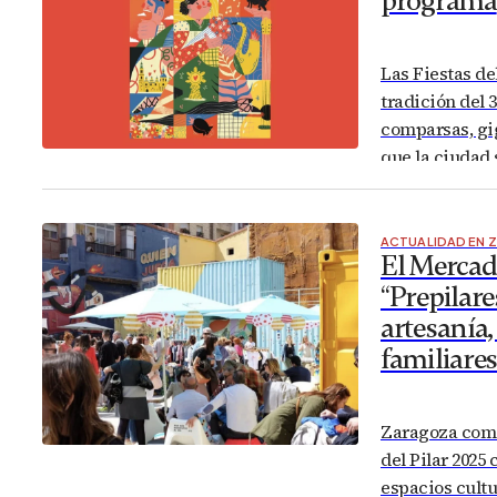
programa
Las Fiestas de
tradición del 3
comparsas, gi
que la ciudad 
grande de Zar
importantes y
ACTUALIDAD EN 
El Mercad
“Prepilare
artesanía,
familiares
Zaragoza comie
del Pilar 2025
espacios cultu