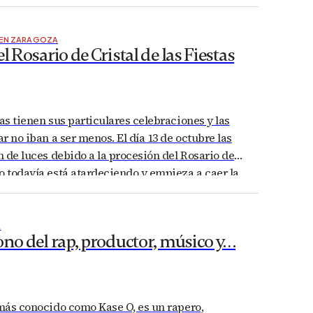
 participación. Y es que cada año hay más
…
 EN ZARAGOZA
el Rosario de Cristal de las Fiestas
tas tienen sus particulares celebraciones y las
ar no iban a ser menos. El día 13 de octubre las
an de luces debido a la procesión del Rosario de
o todavía está atardeciendo y empieza a caer la
ro de Zaragoza se sobrecoge: es el Rosario…
A
ono del rap, productor, músico y…
 más conocido como Kase O, es un rapero,