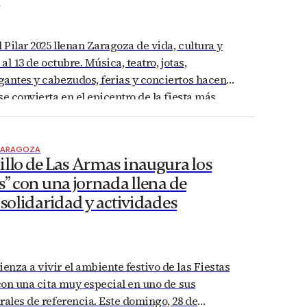
l Pilar 2025 llenan Zaragoza de vida, cultura y
 al 13 de octubre. Música, teatro, jotas,
gantes y cabezudos, ferias y conciertos hacen
se convierta en el epicentro de la fiesta más
agoza. Te traemos un resumen de los actos más
, a continuación, el programa…
ZARAGOZA
illo de Las Armas inaugura los
s” con una jornada llena de
 solidaridad y actividades
nza a vivir el ambiente festivo de las Fiestas
 con una cita muy especial en uno de sus
rales de referencia. Este domingo, 28 de