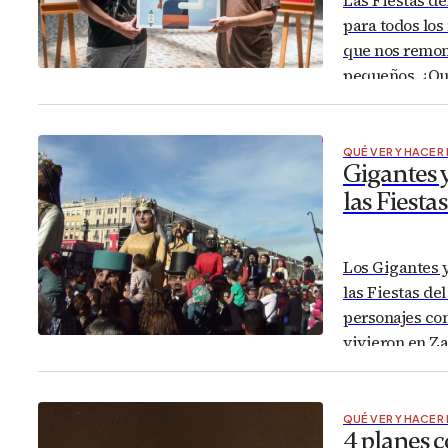
para todos lo
que nos remont
pequeños. ¿Qu
También conoc
Tragachicos e
QUÉ VER Y HACER
Gigantes 
las Fiestas
Los Gigantes y
las Fiestas de
personajes con
vivieron en Z
acompañan a l
ciudades, aqu
QUÉ VER Y HACER
4 planes 