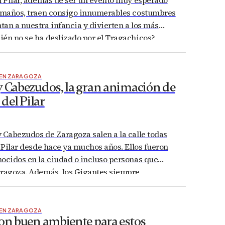
s maños, traen consigo innumerables costumbres
an a nuestra infancia y divierten a los más
ién no se ha deslizado por el Tragachicos?
ido como Tragantúa o Gargantúa, el
s una de las atracciones más esperadas por…
 EN ZARAGOZA
y Cabezudos, la gran animación de
 del Pilar
 Cabezudos de Zaragoza salen a la calle todas
l Pilar desde hace ya muchos años. Ellos fueron
ocidos en la ciudad o incluso personas que
aragoza. Además, los Gigantes siempre
os Cabezudos a diferencia de otros pueblos y
í en Zaragoza no se entienden…
 EN ZARAGOZA
con buen ambiente para estos