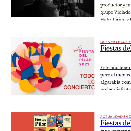
productor y m
grupo Violado
Hate, Lírico y
Verso y Kaseo 
QUÉ VER Y HACER
Fiestas de
Este año tenem
pero al menos 
algarabía com
poder disfruta
2021. Os vamo
por lugar don
ACTUALIDAD EN 
Fiestas de