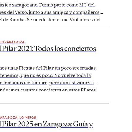
úsico zaragozano. Formó parte como MC del
res del Verso, junto a sus amigos y compañeros
 R de Rumba. Se puede decir, que Violadores del
O son ya parte de la historia de la música en…
 EN ZARAGOZA
l Pilar 2021: Todos los conciertos
os unas Fiestas del Pilar un poco recortadas,
tenemos, que no es poco. No vuelve toda la
o teníamos costumbre, pero aun así vamos a
r de unos cuantos conciertos en estos Pilares
s a hacer un resumen de todos ellos ordenador
de se…
ZARAGOZA
,
LO MEJOR
l Pilar 2025 en Zaragoza: Guía y