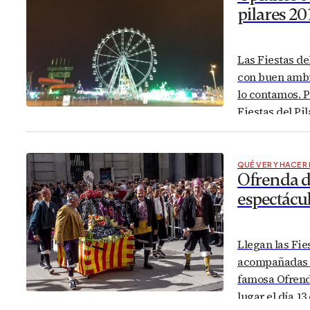
pilares 20
Las Fiestas de
con buen ambie
lo contamos. 
Fiestas del Pi
planes es muy
con…
QUÉ VER Y HACER
Ofrenda de
espectácul
Llegan las Fie
acompañadas de
famosa Ofrenda
lugar el día 1