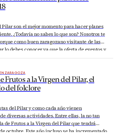
18
l Pilar son el mejor momento para hacer planes
nte. ¿Todavía no sabes lo que son? Nosotros te
Porque como buen zaragozano visitante de las
lar lo debes conocer ya que la oferta de eventos y
 numerosa. Por eso queremos ofrecerte 4 planes
 EN ZARAGOZA
 Frutos a la Virgen del Pilar, el
o del folclore
stas del Pilar y como cada año vienen
 diversas actividades. Entre ellas, la no tan
 de Frutos a la Virgen del Pilar que tendrá
3 de octubre. Este año incluso se ha incrementado