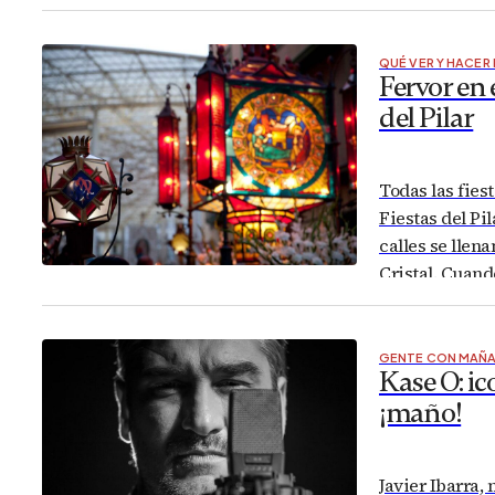
en 9 grupos la
participación
QUÉ VER Y HACER
Fervor en 
del Pilar
Todas las fies
Fiestas del Pil
calles se llen
Cristal. Cuand
noche, el cent
GENTE CON MAÑ
Kase O: ic
¡maño!
Javier Ibarra,