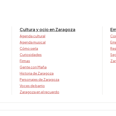
Cultura y ocio en Zaragoza
Em
Agenda cultural
Co
Agenda musical
Em
Cómo sería
Res
Curiosidades
Seg
Firmas
Zar
Gente con Maña
Historia de Zaragoza
Personajes de Zaragoza
Voces de barrio
Zaragoza en el recuerdo