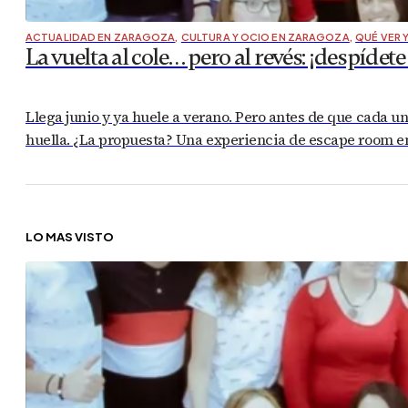
ACTUALIDAD EN ZARAGOZA
,
CULTURA Y OCIO EN ZARAGOZA
,
QUÉ VER 
La vuelta al cole… pero al revés: ¡despí
Llega junio y ya huele a verano. Pero antes de que cada un
huella. ¿La propuesta? Una experiencia de escape room e
LO MÁS VISTO