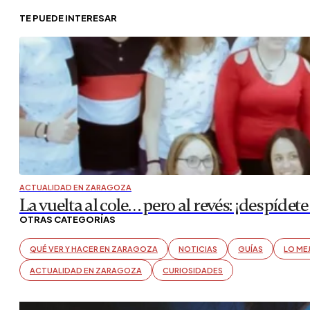
TE PUEDE INTERESAR
ACTUALIDAD EN ZARAGOZA
La vuelta al cole… pero al revés: ¡despí
OTRAS CATEGORÍAS
QUÉ VER Y HACER EN ZARAGOZA
NOTICIAS
GUÍAS
LO ME
ACTUALIDAD EN ZARAGOZA
CURIOSIDADES