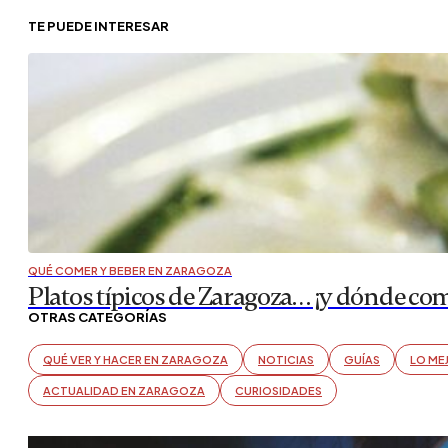
TE PUEDE INTERESAR
QUÉ COMER Y BEBER EN ZARAGOZA
Platos típicos de Zaragoza… ¡y dónde com
OTRAS CATEGORÍAS
QUÉ VER Y HACER EN ZARAGOZA
NOTICIAS
GUÍAS
LO ME
ACTUALIDAD EN ZARAGOZA
CURIOSIDADES