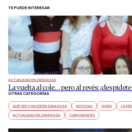
TE PUEDE INTERESAR
ACTUALIDAD EN ZARAGOZA
La vuelta al cole… pero al revés: ¡despí
OTRAS CATEGORÍAS
QUÉ VER Y HACER EN ZARAGOZA
NOTICIAS
GUÍAS
LO ME
ACTUALIDAD EN ZARAGOZA
CURIOSIDADES