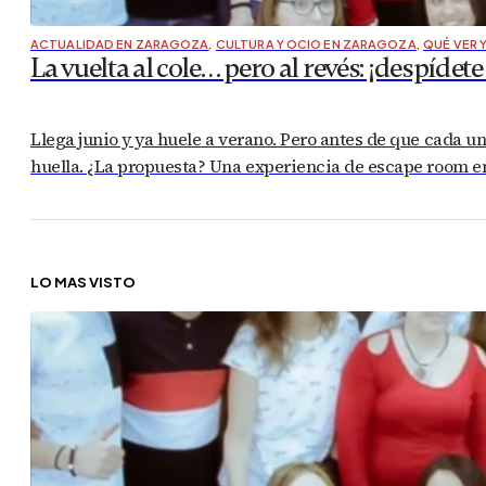
ACTUALIDAD EN ZARAGOZA
,
CULTURA Y OCIO EN ZARAGOZA
,
QUÉ VER 
La vuelta al cole… pero al revés: ¡despí
Llega junio y ya huele a verano. Pero antes de que cada un
huella. ¿La propuesta? Una experiencia de escape room e
LO MÁS VISTO