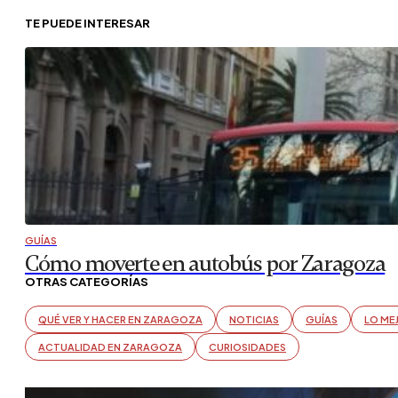
TE PUEDE INTERESAR
GUÍAS
Cómo moverte en autobús por Zaragoza
OTRAS CATEGORÍAS
QUÉ VER Y HACER EN ZARAGOZA
NOTICIAS
GUÍAS
LO ME
ACTUALIDAD EN ZARAGOZA
CURIOSIDADES