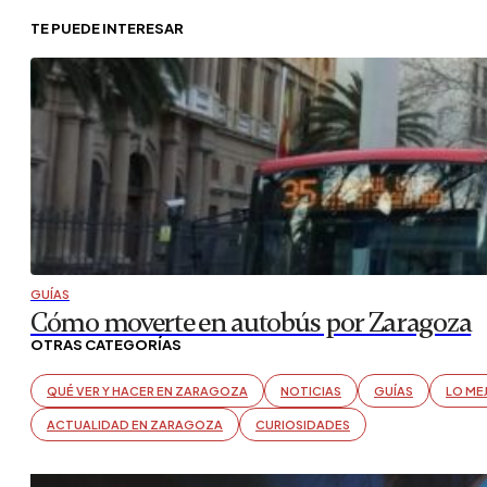
TE PUEDE INTERESAR
GUÍAS
Cómo moverte en autobús por Zaragoza
OTRAS CATEGORÍAS
QUÉ VER Y HACER EN ZARAGOZA
NOTICIAS
GUÍAS
LO ME
ACTUALIDAD EN ZARAGOZA
CURIOSIDADES