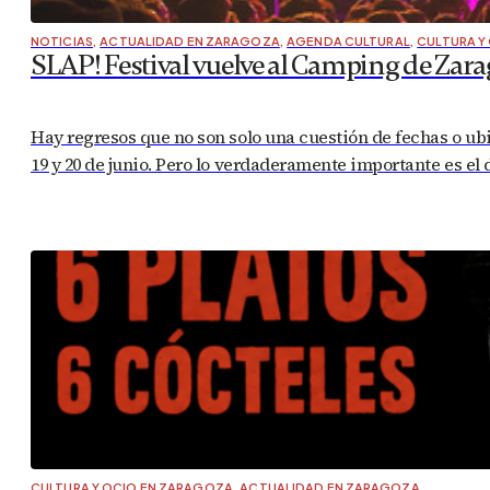
NOTICIAS
,
ACTUALIDAD EN ZARAGOZA
,
AGENDA CULTURAL
,
CULTURA Y
SLAP! Festival vuelve al Camping de Zarag
Hay regresos que no son solo una cuestión de fechas o ubic
19 y 20 de junio. Pero lo verdaderamente importante es el
CULTURA Y OCIO EN ZARAGOZA
,
ACTUALIDAD EN ZARAGOZA