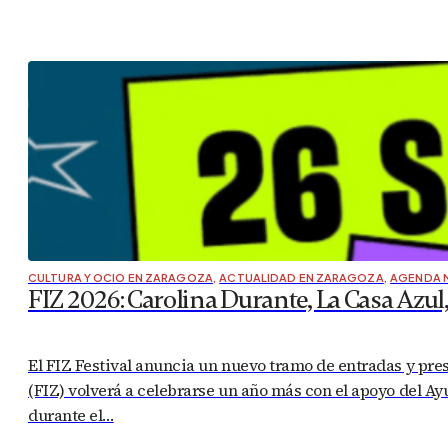
CULTURA Y OCIO EN ZARAGOZA
,
ACTUALIDAD EN ZARAGOZA
,
AGENDA 
FIZ 2026: Carolina Durante, La Casa Azul
El FIZ Festival anuncia un nuevo tramo de entradas y pr
(FIZ) volverá a celebrarse un año más con el apoyo del Ay
durante el…