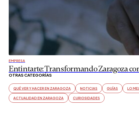
SLAP! Festival ya tiene fecha y cartel para su esperada ed
espacios más emblemáticos de su historia y reafirmando 
adaptación,…
CULTURA Y OCIO EN ZARAGOZA
,
AGENDA MUSICAL
El Camping Zaragoza se transforma este ve
Trinos’