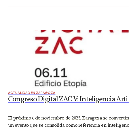
Zaragoza, 5 de junio de 2026.– El Camping Zaragoza se conve
Trinos’, un nuevo ciclo cultural completamente gratuito q
torno…
ACTUALIDAD EN ZARAGOZA
,
AGENDA CULTURAL
,
CULTURA Y OCIO EN 
Modo Avión: el evento que propone desco