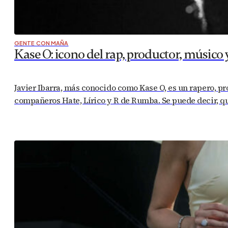
GENTE CON MAÑA
Kase O: icono del rap, productor, músico
Javier Ibarra, más conocido como Kase O, es un rapero, p
compañeros Hate, Lírico y R de Rumba. Se puede decir, que