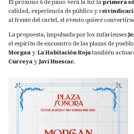
El próximo 6 de junio verá la luz la
primera ed
calidad, experiencia de público y r
eivindicac
al frente del cartel, el evento quiere convertir
La propuesta, impulsada por los zufarienses
J
el espíritu de encuentro de las plazas de pueb
Morgan
y
La Habitación Roja
también actua
Curreya
y
Javi Huescar.