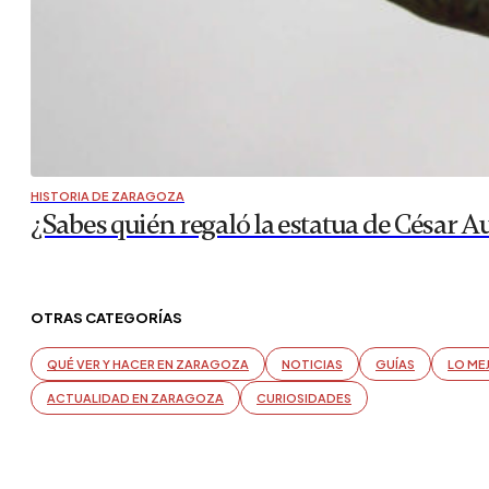
HISTORIA DE ZARAGOZA
¿Sabes quién regaló la estatua de César 
OTRAS CATEGORÍAS
QUÉ VER Y HACER EN ZARAGOZA
NOTICIAS
GUÍAS
LO ME
ACTUALIDAD EN ZARAGOZA
CURIOSIDADES