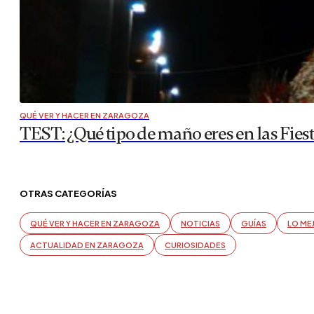
QUÉ VER Y HACER EN ZARAGOZA
TEST: ¿Qué tipo de maño eres en las Fiest
OTRAS CATEGORÍAS
QUÉ VER Y HACER EN ZARAGOZA
NOTICIAS
GUÍAS
LO ME
ACTUALIDAD EN ZARAGOZA
CURIOSIDADES