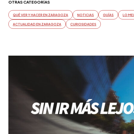
OTRAS CATEGORÍAS
QUÉ VER Y HACER EN ZARAGOZA
NOTICIAS
GUÍAS
LO ME
ACTUALIDAD EN ZARAGOZA
CURIOSIDADES