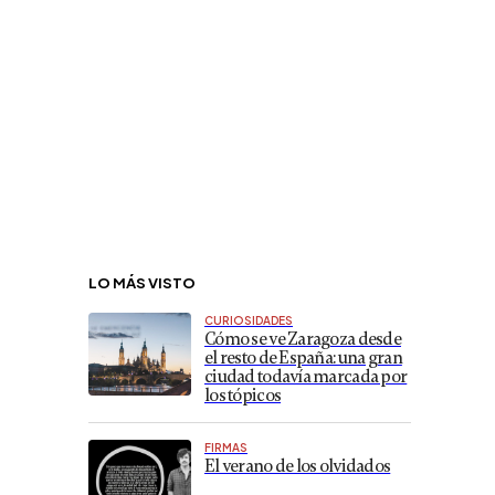
LO MÁS VISTO
CURIOSIDADES
Cómo se ve Zaragoza desde
el resto de España: una gran
ciudad todavía marcada por
los tópicos
FIRMAS
El verano de los olvidados