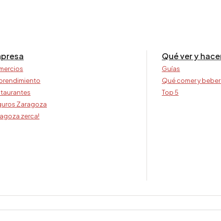
presa
Qué ver y hace
mercios
Guías
prendimiento
Qué comer y beber
taurantes
Top 5
uros Zaragoza
agoza zerca!