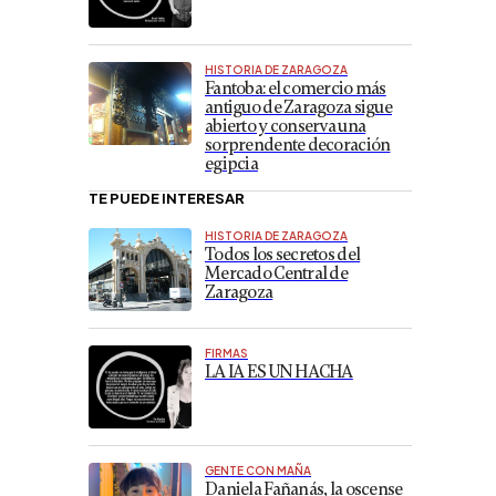
HISTORIA DE ZARAGOZA
Fantoba: el comercio más
antiguo de Zaragoza sigue
abierto y conserva una
sorprendente decoración
egipcia
TE PUEDE INTERESAR
HISTORIA DE ZARAGOZA
Todos los secretos del
Mercado Central de
Zaragoza
FIRMAS
LA IA ES UN HACHA
GENTE CON MAÑA
Daniela Fañanás, la oscense