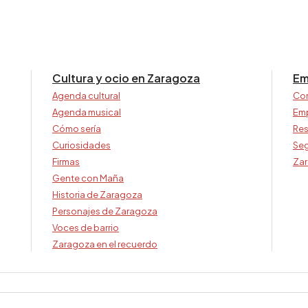
Cultura y ocio en Zaragoza
Em
Agenda cultural
Co
Agenda musical
Em
Cómo sería
Res
Curiosidades
Seg
Firmas
Zar
Gente con Maña
Historia de Zaragoza
Personajes de Zaragoza
Voces de barrio
Zaragoza en el recuerdo