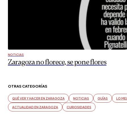
NOTICIAS
Zaragoza no florece, se pone flores
OTRAS CATEGORÍAS
QUÉ VER Y HACER EN ZARAGOZA
NOTICIAS
GUÍAS
LO ME
ACTUALIDAD EN ZARAGOZA
CURIOSIDADES