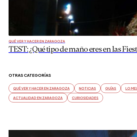
QUÉ VER Y HACER EN ZARAGOZA
TEST: ¿Qué tipo de maño eres en las Fiest
OTRAS CATEGORÍAS
QUÉ VER Y HACER EN ZARAGOZA
NOTICIAS
GUÍAS
LO ME
ACTUALIDAD EN ZARAGOZA
CURIOSIDADES