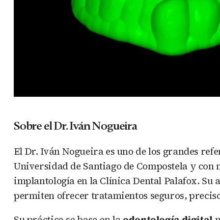
Sobre el Dr. Iván Nogueira
El Dr. Iván Nogueira es uno de los grandes ref
Universidad de Santiago de Compostela y con más
implantología en la Clínica Dental Palafox. Su
permiten ofrecer tratamientos seguros, precis
Su práctica se basa en la
odontología digital
m