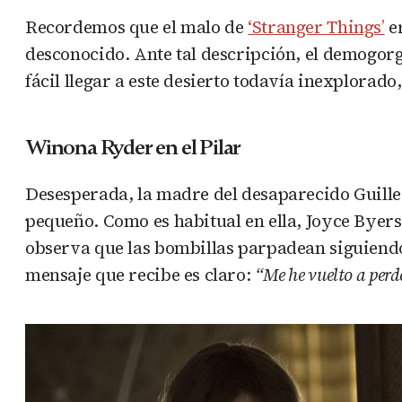
Recordemos que el malo de
‘Stranger Things’
er
desconocido. Ante tal descripción, el demogorg
fácil llegar a este desierto todavía inexplorad
Winona Ryder en el Pilar
Desesperada, la madre del desaparecido Guille
pequeño. Como es habitual en ella, Joyce Byer
observa que las bombillas parpadean siguiendo 
mensaje que recibe es claro:
“Me he vuelto a perde