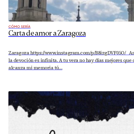
CÓMO SERÍA
Carta de amor a Zaragoza
Zaragoza https://www.instagram.com/p/B8izgDVF05O/ Amad
la devoción es infinita. A tu vera no hay días mejores que
alcanza mi memoria tú…