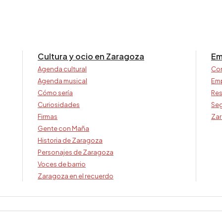
Cultura y ocio en Zaragoza
Em
Agenda cultural
Co
Agenda musical
Em
Cómo sería
Res
Curiosidades
Seg
Firmas
Zar
Gente con Maña
Historia de Zaragoza
Personajes de Zaragoza
Voces de barrio
Zaragoza en el recuerdo