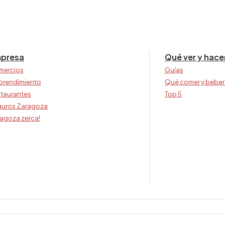
presa
Qué ver y hace
mercios
Guías
prendimiento
Qué comer y beber
taurantes
Top 5
uros Zaragoza
agoza zerca!