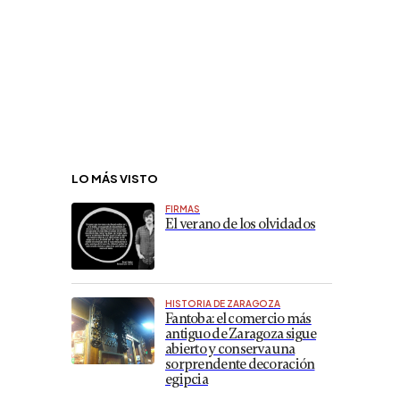
LO MÁS VISTO
FIRMAS
El verano de los olvidados
HISTORIA DE ZARAGOZA
Fantoba: el comercio más
antiguo de Zaragoza sigue
abierto y conserva una
sorprendente decoración
egipcia