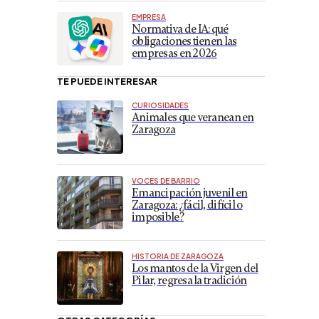
EMPRESA
Normativa de IA: qué
obligaciones tienen las
empresas en 2026
TE PUEDE INTERESAR
CURIOSIDADES
Animales que veranean en
Zaragoza
VOCES DE BARRIO
Emancipación juvenil en
Zaragoza: ¿fácil, difícil o
imposible?
HISTORIA DE ZARAGOZA
Los mantos de la Virgen del
Pilar, regresa la tradición